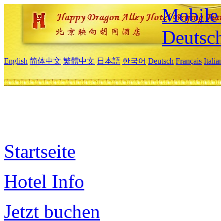
Mobile 
Deutsc
English
简体中文
繁體中文
日本語
한국어
Deutsch
Français
Itali
Startseite
Hotel Info
Jetzt buchen