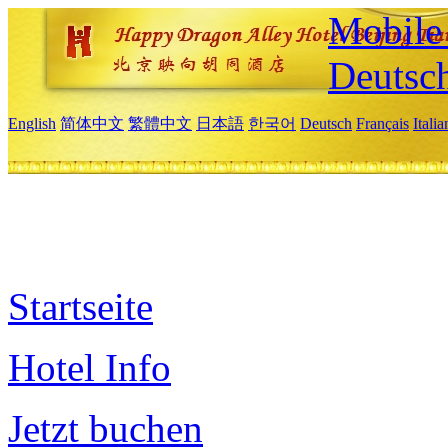
Mobile 
Deutsc
English
简体中文
繁體中文
日本語
한국어
Deutsch
Français
Itali
Startseite
Hotel Info
Jetzt buchen