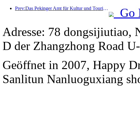
Prev:Das Pekinger Amt für Kultur und Tourismus gab bekannt: Im Jahr 2025 empfing Peking 5,48 Millionen ausländische Touristen, ein Anstieg von 39 % gegenüber dem Vorjahr.
Go 
Adresse: 78 dongsijiutiao, 
D der Zhangzhong Road U-
Geöffnet in 2007, Happy Dr
Sanlitun Nanluoguxiang sh