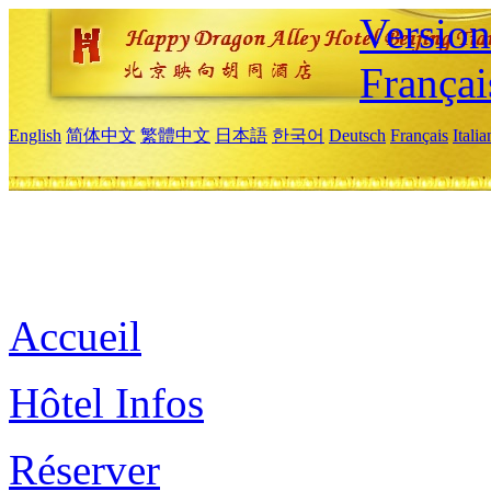
Versio
Françai
English
简体中文
繁體中文
日本語
한국어
Deutsch
Français
Itali
Accueil
Hôtel Infos
Réserver