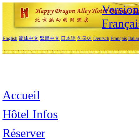
Versio
Françai
English
简体中文
繁體中文
日本語
한국어
Deutsch
Français
Itali
Accueil
Hôtel Infos
Réserver