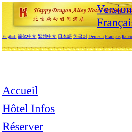
Versio
Françai
English
简体中文
繁體中文
日本語
한국어
Deutsch
Français
Itali
Accueil
Hôtel Infos
Réserver