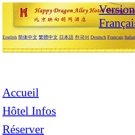
Versio
Françai
English
简体中文
繁體中文
日本語
한국어
Deutsch
Français
Itali
Accueil
Hôtel Infos
Réserver