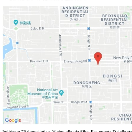
Indirizzo: 78 dongsjiutiao, Vicino alla via Sibei Est, entrata D della