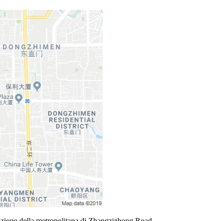
 stazione della metropolitana di Zhangzizhong Road