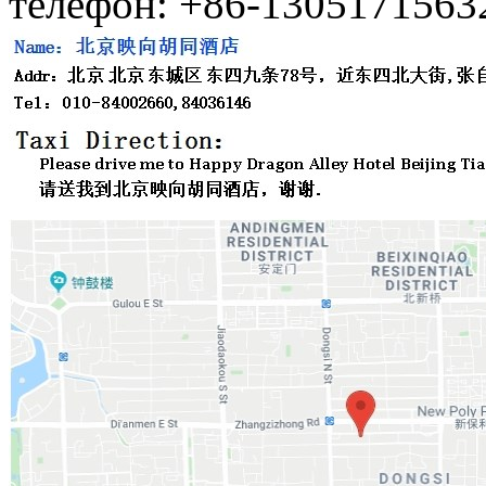
телефон: +86-1305171563