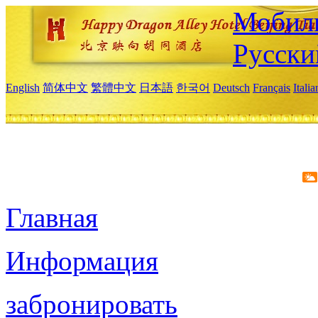
Мобиль
Русски
English
简体中文
繁體中文
日本語
한국어
Deutsch
Français
Itali
Главная
Информация
забронировать