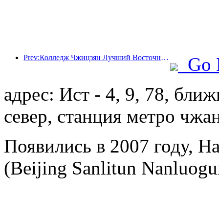
Prev:Колледж Чжицзян Лучший Восточный и Чжэцзянский технологический университет успешно провел совместный образовательный форум «Интеллектуальная интеграция · общее будущее»
Go 
адрес: Ист - 4, 9, 78, бли
север, станция метро чжа
Появились в 2007 году, Ha
(Beijing Sanlitun Nanluogu