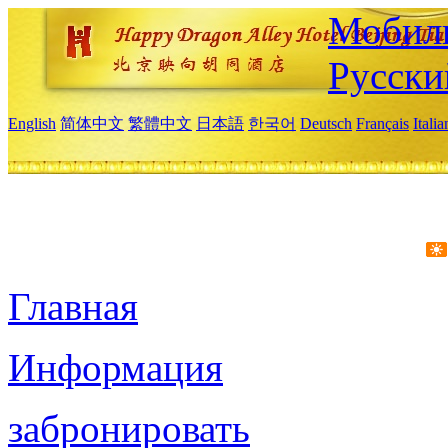
Мобиль
Русски
English
简体中文
繁體中文
日本語
한국어
Deutsch
Français
Itali
Главная
Информация
забронировать