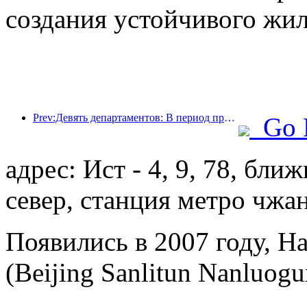
создания устойчивого жил
Prev:Девять департаментов: В период празднования Весеннего фестиваля сетевые отели и бутик-отели будут предлагать льготные условия.
Go 
адрес: Ист - 4, 9, 78, бли
север, станция метро чжа
Появились в 2007 году, Ha
(Beijing Sanlitun Nanluogu