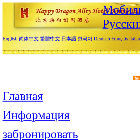
Мобиль
Русски
English
简体中文
繁體中文
日本語
한국어
Deutsch
Français
Itali
Главная
Информация
забронировать