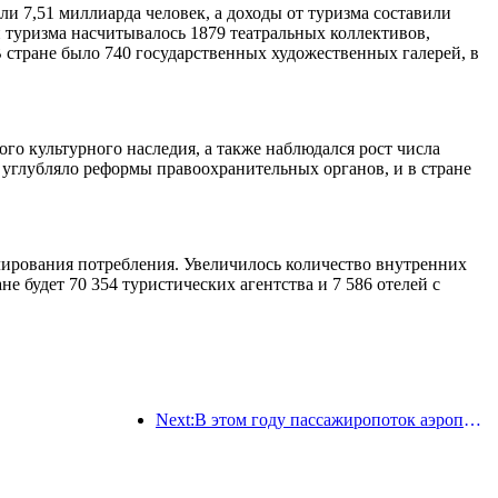
ли 7,51 миллиарда человек, а доходы от туризма составили
 туризма насчитывалось 1879 театральных коллективов,
 стране было 740 государственных художественных галерей, в
го культурного наследия, а также наблюдался рост числа
углубляло реформы правоохранительных органов, и в стране
лирования потребления. Увеличилось количество внутренних
е будет 70 354 туристических агентства и 7 586 отелей с
Next:В этом году пассажиропоток аэропорта Шэньчжэня превысил 3 миллиона человек, установив новый рекорд за аналогичный период.