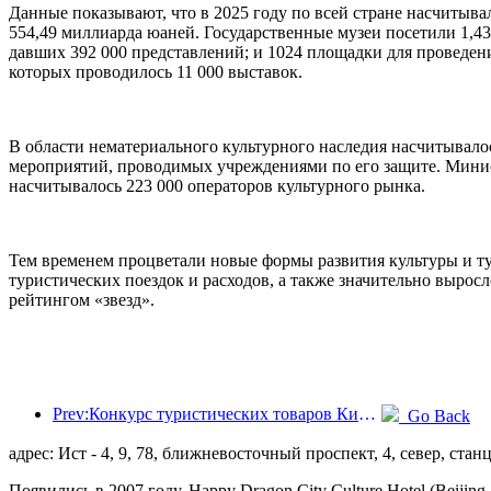
Данные показывают, что в 2025 году по всей стране насчитыва
554,49 миллиарда юаней. Государственные музеи посетили 1,4
давших 392 000 представлений; и 1024 площадки для проведени
которых проводилось 11 000 выставок.
В области нематериального культурного наследия насчитывалос
мероприятий, проводимых учреждениями по его защите. Минист
насчитывалось 223 000 операторов культурного рынка.
Тем временем процветали новые формы развития культуры и ту
туристических поездок и расходов, а также значительно выросл
рейтингом «звезд».
Prev:Конкурс туристических товаров Китая успешно прошел в Сянтане (провинция Хунань).
Go Back
адрес: Ист - 4, 9, 78, ближневосточный проспект, 4, север, ста
Появились в 2007 году, Happy Dragon City Culture Hotel (Beijing 