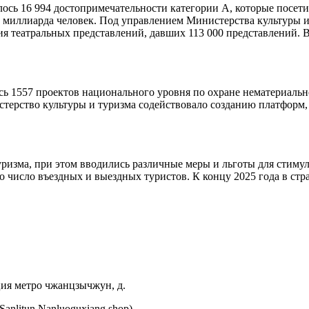
лось 16 994 достопримечательности категории А, которые посети
3 миллиарда человек. Под управлением Министерства культуры и
я театральных представлений, давших 113 000 представлений. В
ь 1557 проектов национального уровня по охране нематериально
ерство культуры и туризма содействовало созданию платформ, 
ризма, при этом вводились различные меры и льготы для стиму
о число въездных и выездных туристов. К концу 2025 года в стран
нция метро чжанцзычжун, д.
Sanlitun Nanluoguxiang shop).