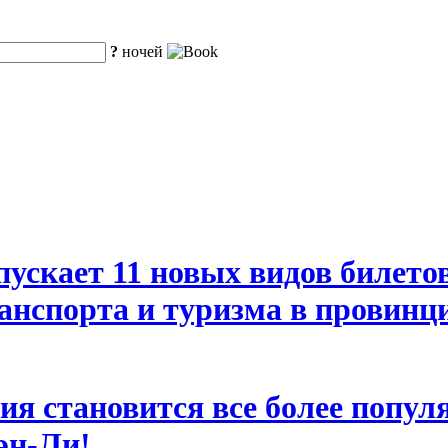
?
ночей
ускает 11 новых видов билетов
анспорта и туризма в провинц
зия становится все более попу
эн-Ли!