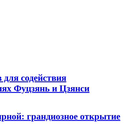
 для содействия
иях Фуцзянь и Цзянси
лярной: грандиозное открытие