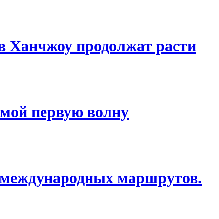
 в Ханчжоу продолжат расти
домой первую волну
о международных маршрутов.