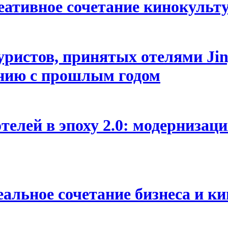
креативное сочетание кинокуль
ристов, принятых отелями Jinj
нению с прошлым годом
лей в эпоху 2.0: модернизаци
деальное сочетание бизнеса и к