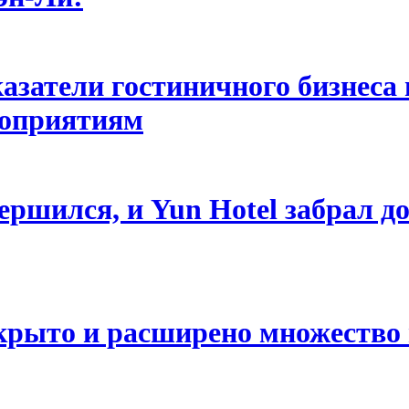
казатели гостиничного бизнеса
роприятиям
вершился, и Yun Hotel забрал 
ткрыто и расширено множеств